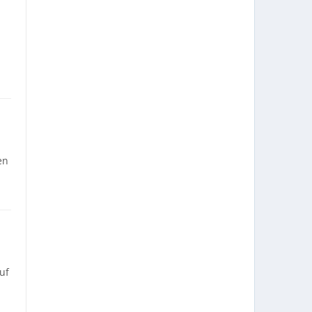
en
uf