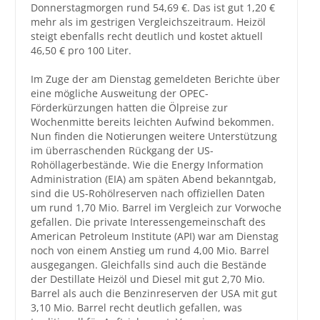
Donnerstagmorgen rund 54,69 €. Das ist gut 1,20 €
mehr als im gestrigen Vergleichszeitraum. Heizöl
Großbestellungen
steigt ebenfalls recht deutlich und kostet aktuell
46,50 € pro 100 Liter.
Produkte
Im Zuge der am Dienstag gemeldeten Berichte über
Service
eine mögliche Ausweitung der OPEC-
Förderkürzungen hatten die Ölpreise zur
Händler
Wochenmitte bereits leichten Aufwind bekommen.
Nun finden die Notierungen weitere Unterstützung
Hilfe und Kontakt
im überraschenden Rückgang der US-
Rohöllagerbestände. Wie die Energy Information
Shop
Administration (EIA) am späten Abend bekanntgab,
sind die US-Rohölreserven nach offiziellen Daten
um rund 1,70 Mio. Barrel im Vergleich zur Vorwoche
gefallen. Die private Interessengemeinschaft des
American Petroleum Institute (API) war am Dienstag
noch von einem Anstieg um rund 4,00 Mio. Barrel
ausgegangen. Gleichfalls sind auch die Bestände
der Destillate Heizöl und Diesel mit gut 2,70 Mio.
Barrel als auch die Benzinreserven der USA mit gut
3,10 Mio. Barrel recht deutlich gefallen, was