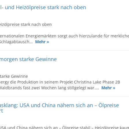
l- und Heizölpreise stark nach oben
eizölpreise stark nach oben
ernationalen Energiemärkten sorgt auch hierzulande für merklich
Schlagabtausch...
Mehr »
gmorgen starke Gewinne
starke Gewinne
gy die Produktion in seinem Projekt Christina Lake Phase 2B
ldbrands fast zwei Wochen lang stillgelegt war....
Mehr »
klang: USA und China nähern sich an – Ölpreise
rt
SA und China nähern sich an – Ölpreise stabil – Heizölpreise kau