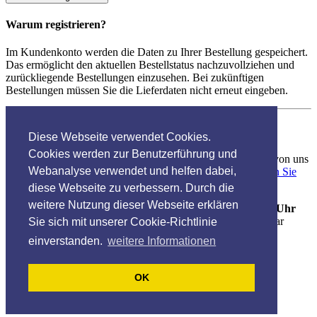
Warum registrieren?
Im Kundenkonto werden die Daten zu Ihrer Bestellung gespeichert.
Das ermöglicht den aktuellen Bestellstatus nachzuvollziehen und
zurückliegende Bestellungen einzusehen. Bei zukünftigen
Bestellungen müssen Sie die Lieferdaten nicht erneut eingeben.
Datenschutz
Diese Webseite verwendet Cookies.
Cookies werden zur Benutzerführung und
Ihre Daten werden ausschließlich zur internen Verwendung von uns
Webanalyse verwendet und helfen dabei,
gespeichert und nicht an Dritte weitergegeben.
Bitte beachten Sie
auch unsere Hinweise zum Datenschutz.
diese Webseite zu verbessern. Durch die
weitere Nutzung dieser Webseite erklären
Wir sind
Montag bis Freitag
in der Zeit von
9.00 bis 16.00 Uhr
unter der Telefonnummer
0 39 28 / 70 37 90
für Sie erreichbar
Sie sich mit unserer Cookie-Richtlinie
einverstanden.
weitere Informationen
© 2005-2015 Oelbestellung.de
Impressum
OK
AGB
Datenschutz
Drucken