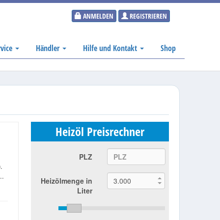
ANMELDEN
REGISTRIEREN
rvice
Händler
Hilfe und Kontakt
Shop
Heizöl Preisrechner
PLZ
.
..
Heizölmenge in
Liter