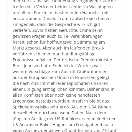
den Markt aus. Seit Donnerstag vergangener Woche
treffen sich Vertreter beider Länder in Washington,
um offene Punkte im bestehenden Handelsstreit
auszuräumen. Donald Trump äußerte sich hierzu
sinngemäß, dass die Gespräche wirklich gut
verliefen. Zuvor hatten Gerüchte, China sei in
gewissen Fragen auch zu Teilvereinbarungen
bereit, schon für hoffnungsvolle Stimmung am
Markt gesorgt. Aber auch im laufenden Brexit-
Verfahren scheinen nun handlungsfähige
Ergebnisse möglich. Der britische Premierminister
Boris Johnson hatte Ende letzter Woche zwei
weitere Vorschläge zum Austritt Großbritanniens
aus der Europäischen Union in Brüssel vorgelegt,
die nach Ansicht mehrerer Diplomaten Chancen
einer Einigung ermöglichen könnten. Bisher sind in
allen Konflikten aber noch keine handfesten
Ergebnisse bestätigt worden. Insofern bleibt das
Spekulationsrisiko sehr groß. Aus den USA kamen
derweil eher durchwachsene Daten. Nach dem
jüngsten Anstieg der US-Rohölreserven meldete der
US-Ausrüster Baker Hughes am Freitagabend auch
einen Anstieg der aktiven Ölplattformen von 710 auf