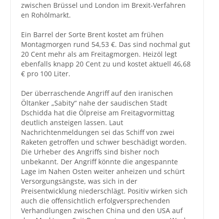
zwischen Brüssel und London im Brexit-Verfahren
en Rohölmarkt.
Großbestellungen
Ein Barrel der Sorte Brent kostet am frühen
Produkte
Montagmorgen rund 54,53 €. Das sind nochmal gut
20 Cent mehr als am Freitagmorgen. Heizöl legt
Service
ebenfalls knapp 20 Cent zu und kostet aktuell 46,68
€ pro 100 Liter.
Händler
Der überraschende Angriff auf den iranischen
Hilfe und Kontakt
Öltanker „Sabity“ nahe der saudischen Stadt
Dschidda hat die Ölpreise am Freitagvormittag
Shop
deutlich ansteigen lassen. Laut
Nachrichtenmeldungen sei das Schiff von zwei
Raketen getroffen und schwer beschädigt worden.
Die Urheber des Angriffs sind bisher noch
unbekannt. Der Angriff könnte die angespannte
Lage im Nahen Osten weiter anheizen und schürt
Versorgungsängste, was sich in der
Preisentwicklung niederschlägt. Positiv wirken sich
auch die offensichtlich erfolgversprechenden
Verhandlungen zwischen China und den USA auf