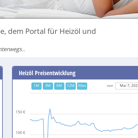
, dem Portal für Heizöl und
nterwegs..
Heizöl Preisentwicklung
1M
3M
6M
12M
Alles
von
Mai 7, 202
150 €
100 €