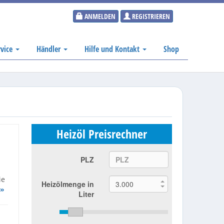
ANMELDEN
REGISTRIEREN
rvice
Händler
Hilfe und Kontakt
Shop
Heizöl Preisrechner
PLZ
ie
Heizölmenge in
 »
Liter