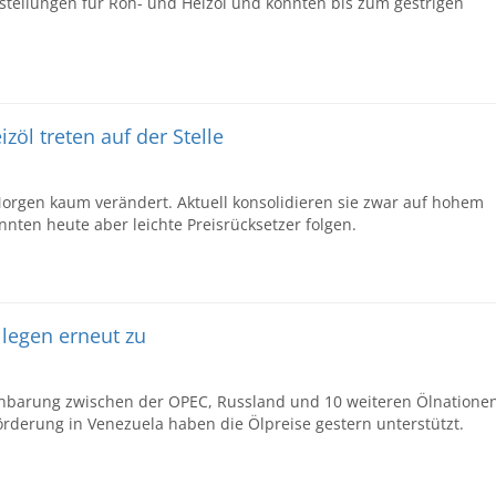
stellungen für Roh- und Heizöl und konnten bis zum gestrigen
izöl treten auf der Stelle
orgen kaum verändert. Aktuell konsolidieren sie zwar auf hohem
nnten heute aber leichte Preisrücksetzer folgen.
 legen erneut zu
einbarung zwischen der OPEC, Russland und 10 weiteren Ölnatione
örderung in Venezuela haben die Ölpreise gestern unterstützt.