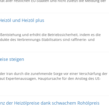
tät aller restlichen EU-Staaten und nicht zuletzt die Meldung der
Heizöl und Heizöl plus
ußentstehung und erhöht die Betriebssicherheit, indem es die
dukte des Verbrennungs-Stabilisators sind raffinerie- und
eise steigen
t der Iran durch die zunehmende Sorge vor einer Verschärfung der
laut Expertenaussagen, Hauptursache für den Anstieg des US-
denz der Heizölpreise dank schwachem Rohölpreis