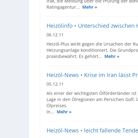
Irak, die Meldung über die Prüfung der Boni
Ratingagentur...
Mehr »
Heizölinfo • Unterschied zwischen 
06.12.11
Heizöl-Plus wirkt gegen die Ursachen der R
Heizungsanlage konditioniert. Die Grundpro
praxisbewährt. Es gehört...
Mehr »
Heizöl-News • Krise im Iran lässt Pr
05.12.11
Als einer der wichtigsten Ölförderländer is
Lage in den Ölregionen am Persichen Golf, 
Ölpreises.
In...
Mehr »
Heizöl-News • leicht fallende Ten