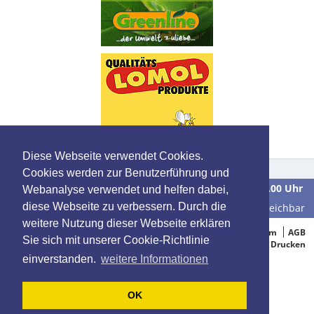
Diese Webseite verwendet Cookies.
Cookies werden zur Benutzerführung und
Wir sind
Montag bis Freitag
in der Zeit von
9.00 bis 16.00 Uhr
Webanalyse verwendet und helfen dabei,
diese Webseite zu verbessern. Durch die
unter der Telefonnummer
0 39 28 / 70 37 90
für Sie erreichbar
weitere Nutzung dieser Webseite erklären
© 2005-2015 Oelbestellung.de
Impressum
AGB
Sie sich mit unserer Cookie-Richtlinie
Datenschutz
Drucken
einverstanden.
weitere Informationen
OK