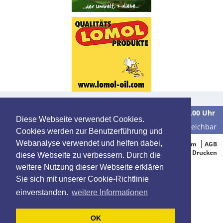
Wir sind
Montag bis Freitag
in der Zeit von
9.00 bis 16.00 Uhr
Diese Webseite verwendet Cookies.
unter der Telefonnummer
0 39 28 / 70 37 90
für Sie erreichbar
Cookies werden zur Benutzerführung und
Webanalyse verwendet und helfen dabei,
© 2005-2015 Oelbestellung.de
Impressum
AGB
Datenschutz
Drucken
diese Webseite zu verbessern. Durch die
weitere Nutzung dieser Webseite erklären
Sie sich mit unserer Cookie-Richtlinie
einverstanden.
weitere Informationen
OK