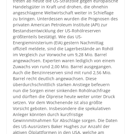
treten ab heute die US-Strafzölle gegen europäische
Handelsgüter in Kraft und drohen, die ohnehin
angeschlagene Weltwirtschaft weiter in Schieflage
zu bringen. Unterdessen wurden die Prognosen des
privaten American Petroleum Institute (API) zur
Bestandsentwicklung der US-Rohölreserven
größtenteils bestätigt. Wie das US-
Energieministerium (EIA) gestern Nachmittag
offiziell meldete, sind die Lagerbestände an Rohöl
im Vergleich zur Vorwoche um 9,28 Mio. Barrel
angewachsen. Experten waren lediglich von einem
Zuwachs von rund 2,00 Mio. Barrel ausgegangen.
Auch die Benzinreserven sind mit rund 2,56 Mio.
Barrel recht deutlich angewachsen. Diese
überdurchschnittlich starken Anstiege befeuern
nun die Sorgen einer sinkenden Rohölnachfrage
und dürften die Ölpreise heute weiter unter Druck
setzen. Vor dem Wochenende ist also größte
Vorsicht geboten. Insbesondere die spekulativen
Anleger könnten durch kurzfristige
Gewinnmitnahmen für Abschläge sorgen. Die Daten
des US-Ausrüsters Baker Hughes zur Anzahl der
aktiven Ölplattformen in den USA, welche am