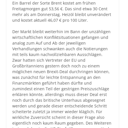
Ein Barrel der Sorte Brent kostet am frühen
Freitagmorgen gut 53,56 €. Das sind etwa 30 Cent
Großbestellungen
mehr als am Donnerstag. Heizöl bleibt unverändert
und kostet aktuell 46,07 € pro 100 Liter.
Produkte
Der Markt bleibt weiterhin im Bann der unzähligen
Service
wirtschaftlichen Konfliktsituationen gefangen und
analog zum Auf und Ab der jeweiligen
Händler
Verhandlungen schwanken auch die Notierungen
mit teils kaum nachvollziehbaren Ausschlägen.
Hilfe und Kontakt
Zwar hatten sich Vertreter der EU und
Großbritanniens gestern doch noch zu einem
Shop
möglichen neuen Brexit-Deal durchringen können,
was zunächst für leichte Entspannung an den
Finanzmärkten geführt haben dürfte und
zumindest einen Teil der gestrigen Preiszuschläge
erklären könnte, allerdings muss dieser Deal erst
noch durch das britische Unterhaus abgesegnet
werden und gerade dieser entscheidende Schritt
scheiterte zuletzt ja immer wieder kläglich. Für
wirkliche Zuversicht scheint in dieser Frage also
eigentlich noch kaum Raum gegeben. Des Weiteren