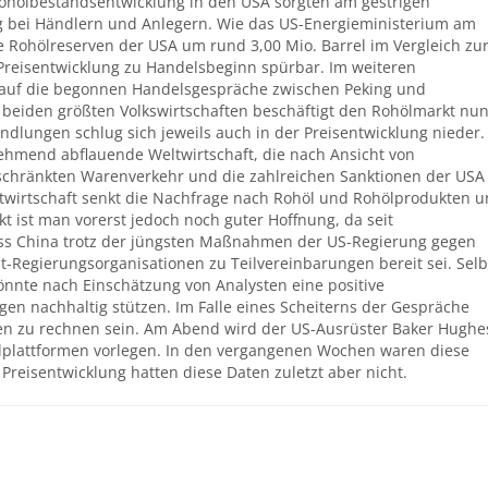
Rohölbestandsentwicklung in den USA sorgten am gestrigen
g bei Händlern und Anlegern. Wie das US-Energieministerium am
 Rohölreserven der USA um rund 3,00 Mio. Barrel im Vergleich zu
Preisentwicklung zu Handelsbeginn spürbar. Im weiteren
ch auf die begonnen Handelsgespräche zwischen Peking und
 beiden größten Volkswirtschaften beschäftigt den Rohölmarkt nu
dlungen schlug sich jeweils auch in der Preisentwicklung nieder.
nehmend abflauende Weltwirtschaft, die nach Ansicht von
schränkten Warenverkehr und die zahlreichen Sanktionen der USA
twirtschaft senkt die Nachfrage nach Rohöl und Rohölprodukten 
kt ist man vorerst jedoch noch guter Hoffnung, da seit
ss China trotz der jüngsten Maßnahmen der US-Regierung gegen
-Regierungsorganisationen zu Teilvereinbarungen bereit sei. Selb
önnte nach Einschätzung von Analysten eine positive
n nachhaltig stützen. Im Falle eines Scheiterns der Gespräche
en zu rechnen sein. Am Abend wird der US-Ausrüster Baker Hughe
Ölplattformen vorlegen. In den vergangenen Wochen waren diese
e Preisentwicklung hatten diese Daten zuletzt aber nicht.