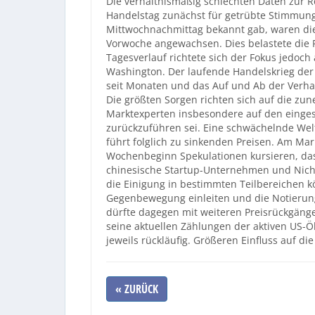
Die verhältnismäßig schlechten Daten zur 
Handelstag zunächst für getrübte Stimmun
Mittwochnachmittag bekannt gab, waren die
Vorwoche angewachsen. Dies belastete die 
Tagesverlauf richtete sich der Fokus jedo
Washington. Der laufende Handelskrieg der
seit Monaten und das Auf und Ab der Verhan
Die größten Sorgen richten sich auf die zu
Marktexperten insbesondere auf den einge
zurückzuführen sei. Eine schwächelnde Wel
führt folglich zu sinkenden Preisen. Am Mar
Wochenbeginn Spekulationen kursieren, da
chinesische Startup-Unternehmen und Nicht
die Einigung in bestimmten Teilbereichen k
Gegenbewegung einleiten und die Notierunge
dürfte dagegen mit weiteren Preisrückgäng
seine aktuellen Zählungen der aktiven US-
jeweils rückläufig. Größeren Einfluss auf di
« ZURÜCK