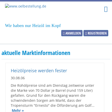
Wir haben nur Heizöl im Kopf
ANMELDEN
REGISTRIEREN
Heizölpreise
aktuelle Marktinformationen
Aktueller Heizölpreis
PLZ:
Heizölpreise werden fester
30.08.06
Die Rohölpreise sind am Dienstag zeitweise unter
die Marke von 70 Dollar je Barrel (rund 159 Liter)
Marktinformationen
gefallen. Grund für den Rückgang waren die
schwindenden Sorgen am Markt, dass der
Wunschpreis Benachrichtigung
Tropensturm "Ernesto" die Ölförderung am Golf...
Mehr »