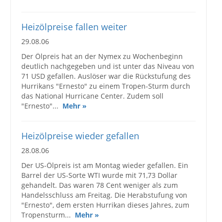
Großbestellungen
Heizölpreise fallen weiter
29.08.06
Produkte
Der Ölpreis hat an der Nymex zu Wochenbeginn
Service
deutlich nachgegeben und ist unter das Niveau von
71 USD gefallen. Auslöser war die Rückstufung des
Händler
Hurrikans "Ernesto" zu einem Tropen-Sturm durch
das National Hurricane Center. Zudem soll
Hilfe und Kontakt
"Ernesto"...
Mehr »
Shop
Heizölpreise wieder gefallen
28.08.06
Der US-Ölpreis ist am Montag wieder gefallen. Ein
Barrel der US-Sorte WTI wurde mit 71,73 Dollar
gehandelt. Das waren 78 Cent weniger als zum
Handelsschluss am Freitag. Die Herabstufung von
"Ernesto", dem ersten Hurrikan dieses Jahres, zum
Tropensturm...
Mehr »