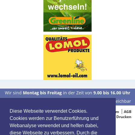
Wir sind
Montag bis Freitag
in der Zeit von
9.00 bis 16.00 Uhr
unter der Telefonnummer
0 39 28 / 70 37 90
für Sie erreichbar
Diese Webseite verwendet Cookies.
© 2005-2015 Oelbestellung.de
Impressum
AGB
Datenschutz
Drucken
Cookies werden zur Benutzerführung und
Webanalyse verwendet und helfen dabei,
diese Webseite zu verbessern. Durch die