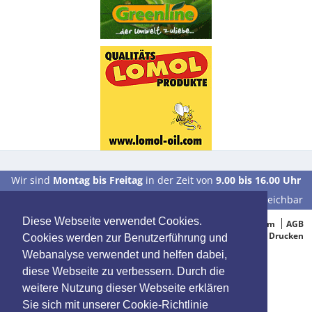
Wir sind
Montag bis Freitag
in der Zeit von
9.00 bis 16.00 Uhr
unter der Telefonnummer
0 39 28 / 70 37 90
für Sie erreichbar
Diese Webseite verwendet Cookies.
© 2005-2015 Oelbestellung.de
Impressum
AGB
Datenschutz
Drucken
Cookies werden zur Benutzerführung und
Webanalyse verwendet und helfen dabei,
diese Webseite zu verbessern. Durch die
weitere Nutzung dieser Webseite erklären
Sie sich mit unserer Cookie-Richtlinie