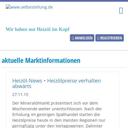
Wir haben nur Heizöl im Kopf
ANMELDEN
REGISTRIEREN
Heizölpreise
aktuelle Marktinformationen
Aktueller Heizölpreis
PLZ:
Heizöl-News • Heizölpreise verhalten
abwärts
27.11.15
Der Mineralölmarkt präsentiert sich vor dem
Marktinformationen
Wochenende weiter unentschlossen. Nach der
Erholung im gestrigen Späthandel starten die
Heizölpreise heute in den meisten Regionen nur
Wunschpreis Benachrichtigung
geringfügig unter den Vortagswerten. Dahinter