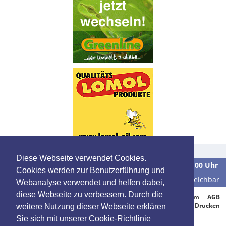
Diese Webseite verwendet Cookies.
Wir sind
Montag bis Freitag
in der Zeit von
9.00 bis 16.00 Uhr
Cookies werden zur Benutzerführung und
unter der Telefonnummer
0 39 28 / 70 37 90
für Sie erreichbar
Webanalyse verwendet und helfen dabei,
diese Webseite zu verbessern. Durch die
© 2005-2015 Oelbestellung.de
Impressum
AGB
Datenschutz
Drucken
weitere Nutzung dieser Webseite erklären
Sie sich mit unserer Cookie-Richtlinie