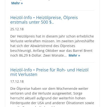
Mehr »
Großbestellungen
Heizöl-Info • Heizölpreise, Ölpreis
Produkte
erstmals unter 500 $..
25.12.18
Service
Der Heizölpreis hat in diesem Jahr schon erhebliche
Händler
Verluste verkraften müssen. Im zweiten jahreshälfte
hat sich der Abwärtstrend des Ölpreises
Hilfe und Kontakt
beschleunigt. Anfang Oktober war das Barrel Brent
noch 86,29 $-Dollar. Zwei Monate...
Mehr »
Shop
Heizöl-Info • Preise für Roh- und Heizöl
mit Verlusten
17.12.18
Die Ölpreise haben vor dem Wochenende weiter
verloren und die Verluste ausgeweitet. Sorge
herrscht aktuell aufgrund der weiterhin hohen
Förderquote der USA und anderer Ölnationen sowie