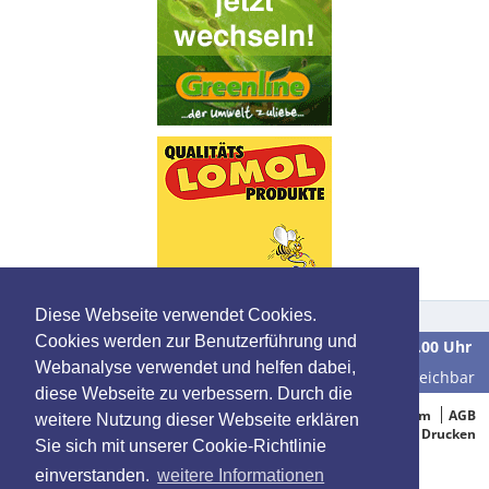
Diese Webseite verwendet Cookies.
Cookies werden zur Benutzerführung und
Wir sind
Montag bis Freitag
in der Zeit von
9.00 bis 16.00 Uhr
Webanalyse verwendet und helfen dabei,
unter der Telefonnummer
0 39 28 / 70 37 90
für Sie erreichbar
diese Webseite zu verbessern. Durch die
© 2005-2015 Oelbestellung.de
Impressum
AGB
weitere Nutzung dieser Webseite erklären
Datenschutz
Drucken
Sie sich mit unserer Cookie-Richtlinie
einverstanden.
weitere Informationen