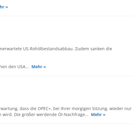
hr »
 unerwartete US-Rohölbestandsabbau. Zudem sanken die
chen den USA...
Mehr »
rwartung, dass die OPEC+, bei Ihrer morgigen Sitzung, wieder nur
n wird. Die größer werdende Öl-Nachfrage...
Mehr »