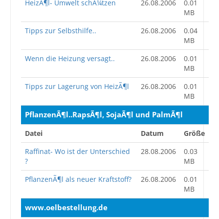
HeizÃ¶l- Umwelt schÃ¼tzen
26.08.2006
0.01
MB
Tipps zur Selbsthilfe..
26.08.2006
0.04
MB
Wenn die Heizung versagt..
26.08.2006
0.01
MB
Tipps zur Lagerung von HeizÃ¶l
26.08.2006
0.01
MB
PflanzenÃ¶l..RapsÃ¶l, SojaÃ¶l und PalmÃ¶l
Datei
Datum
Größe
Raffinat- Wo ist der Unterschied
28.08.2006
0.03
?
MB
PflanzenÃ¶l als neuer Kraftstoff?
26.08.2006
0.01
MB
www.oelbestellung.de