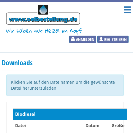
Wir haben nur Heizöl im Kopf
ANMELDEN
REGISTRIEREN
Heizölpreise
Downloads
Aktueller Heizölpreis
PLZ:
Klicken Sie auf den Dateinamen um die gewünschte
Datei herunterzuladen.
Marktinformationen
Biodiesel
Wunschpreis Benachrichtigung
Datei
Datum
Größe