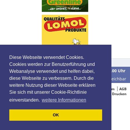
Diese Webseite verwendet Cookies.
Cookies werden zur Benutzerführung und
Wir sind
Montag bis Freitag
in der Zeit von
9.00 bis 16.00 Uhr
Webanalyse verwendet und helfen dabei,
diese Webseite zu verbessern. Durch die
unter der Telefonnummer
0 39 28 / 70 37 90
für Sie erreichbar
weitere Nutzung dieser Webseite erklären
© 2005-2015 Oelbestellung.de
Impressum
AGB
Sie sich mit unserer Cookie-Richtlinie
Datenschutz
Drucken
einverstanden.
weitere Informationen
OK