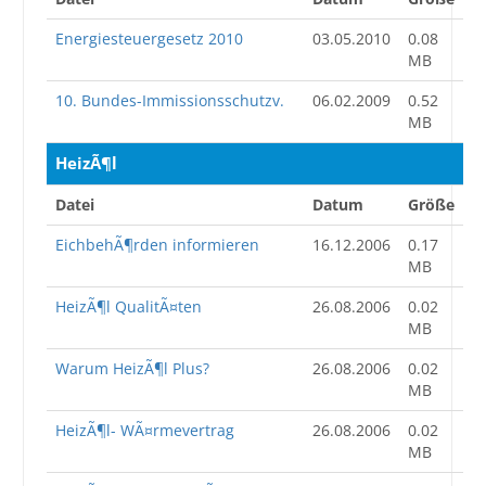
Energiesteuergesetz 2010
03.05.2010
0.08
MB
10. Bundes-Immissionsschutzv.
06.02.2009
0.52
MB
HeizÃ¶l
Datei
Datum
Größe
EichbehÃ¶rden informieren
16.12.2006
0.17
MB
HeizÃ¶l QualitÃ¤ten
26.08.2006
0.02
MB
Warum HeizÃ¶l Plus?
26.08.2006
0.02
MB
HeizÃ¶l- WÃ¤rmevertrag
26.08.2006
0.02
MB