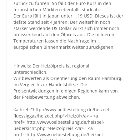
zurück zu führen. So fällt der Euro Kurs in den
fernöstlichen Märkten ebenfalls stark ab.
Großbestellungen
Der Euro fällt in Japan unter 1.19 USD. Dieses ist der
tiefste Stand seit 4 Jahren. Der weiterhin noch
Produkte
stärker werdende US-Dollar wirkt sich immer noch
preissenkend auf den Ölpreis aus. Die milderen
Service
Temperaturen lassen die Nachfrage im
europäischen Binnenmarkt weiter zurückgehen.
Händler
Hilfe und Kontakt
Hinweis: Der Heizölpreis ist regional
unterschiedlich.
Shop
Wir bewerten als Orientierung den Raum Hamburg,
im Vergleich zur Handelsbörse. Die
Preisentwicklungen in einigen Regionen kann von
der Preisbewertung abweichen.
<a href="http://www.oelbestellung.de/heizoel-
fluessiggas/heizoel.php">Heizöl</a> - <a
href="http://www.oelbestellung.de/heizoel-
uebersicht.php">Heizölpreis </a> - <a
href="http://www.oelbestellung.de/heizoel-