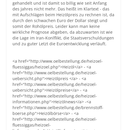
gehandelt und ist damit so billig wie seit Anfang
des Jahres nicht mehr. Das heißt im Klartext - das
Großbestellungen
mit Aufschlägen beim Heizölpreis zu rechnen ist, da
durch den schwachen Euro der Dollar steigt und
Produkte
somit der Rohölpreis. Leider kann man keine
wirkliche Prognose abgeben, da abzuwarten ist wie
Service
die Lage im Iran-Konlflikt, die Staatsverschuldungen
und zu guter Letzt die Euroentwicklung verläuft.
Händler
Hilfe und Kontakt
<a href="http://www.oelbestellung.de/heizoel-
fluessiggas/heizoel.php">Heizöl</a> - <a
Shop
href="http://www.oelbestellung.de/heizoel-
uebersicht.php">Heizölpreis </a> - <a
href="http://www.oelbestellung.de/heizoel-
uebersicht.php">Heizölpreise</a> - <a
href="http://www.oelbestellung.de/heizoel-
informationen.php">Heizölnews</a> -<a
href="http://www.oelbestellung.de/brennstoff-
boerse.php">Heizölbörse</a> - <a
href="http://www.oelbestellung.de/heizoel-
fluessiggas/heizoel-