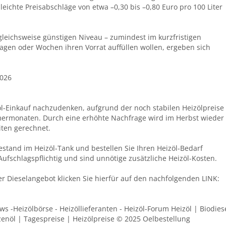
leichte Preisabschläge von etwa –0,30 bis –0,80 Euro pro 100 Liter
gleichsweise günstigen Niveau – zumindest im kurzfristigen
Tagen oder Wochen ihren Vorrat auffüllen wollen, ergeben sich
2026
öl-Einkauf nachzudenken, aufgrund der noch stabilen Heizölpreise
rmonaten. Durch eine erhöhte Nachfrage wird im Herbst wieder
iten gerechnet.
estand im Heizöl-Tank und bestellen Sie Ihren Heizöl-Bedarf
 Aufschlagspflichtig und sind unnötige zusätzliche Heizöl-Kosten.
der Dieselangebot klicken Sie hierfür auf den nachfolgenden LINK:
ews -Heizölbörse - Heizöllieferanten - Heizöl-Forum Heizöl | Biodies
zenöl | Tagespreise | Heizölpreise © 2025 Oelbestellung