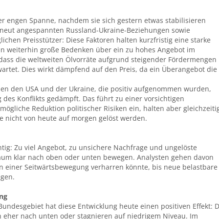
er engen Spanne, nachdem sie sich gestern etwas stabilisieren
erneut angespannten Russland-Ukraine-Beziehungen sowie
chen Preisstützer: Diese Faktoren halten kurzfristig eine starke
n weiterhin große Bedenken über ein zu hohes Angebot im
dass die weltweiten Ölvorräte aufgrund steigender Fördermengen
artet. Dies wirkt dämpfend auf den Preis, da ein Überangebot die
en den USA und der Ukraine, die positiv aufgenommen wurden,
des Konflikts gedämpft. Das führt zu einer vorsichtigen
gliche Reduktion politischer Risiken ein, halten aber gleichzeiti
kte nicht von heute auf morgen gelöst werden.
htig: Zu viel Angebot, zu unsichere Nachfrage und ungelöste
 kaum klar nach oben oder unten bewegen. Analysten gehen davon
in einer Seitwärtsbewegung verharren könnte, bis neue belastbare
egen.
ung
ndesgebiet hat diese Entwicklung heute einen positiven Effekt: D
n eher nach unten oder stagnieren auf niedrigem Niveau. Im