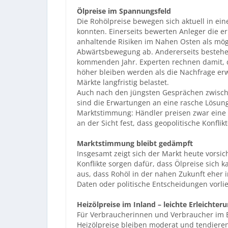
Ölpreise im Spannungsfeld
Die Rohölpreise bewegen sich aktuell in ein
konnten. Einerseits bewerten Anleger die 
anhaltende Risiken im Nahen Osten als mögli
Abwärtsbewegung ab. Andererseits bestehe
kommenden Jahr. Experten rechnen damit, 
höher bleiben werden als die Nachfrage erw
Märkte langfristig belastet.
Auch nach den jüngsten Gesprächen zwisch
sind die Erwartungen an eine rasche Lösung 
Marktstimmung: Händler preisen zwar eine mö
an der Sicht fest, dass geopolitische Konfli
Marktstimmung bleibt gedämpft
Insgesamt zeigt sich der Markt heute vorsic
Konflikte sorgen dafür, dass Ölpreise sich
aus, dass Rohöl in der nahen Zukunft eher 
Daten oder politische Entscheidungen vorli
Heizölpreise im Inland – leichte Erleichter
Für Verbraucherinnen und Verbraucher im Bu
Heizölpreise bleiben moderat und tendiere