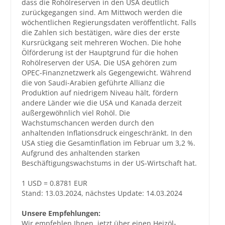
dass die Rohölreserven in den USA deutlich
zurückgegangen sind. Am Mittwoch werden die
Großbestellungen
wöchentlichen Regierungsdaten veröffentlicht. Falls
die Zahlen sich bestätigen, wäre dies der erste
Kursrückgang seit mehreren Wochen. Die hohe
Produkte
Ölförderung ist der Hauptgrund für die hohen
Service
Rohölreserven der USA. Die USA gehören zum
OPEC-Finanznetzwerk als Gegengewicht. Während
Händler
die von Saudi-Arabien geführte Allianz die
Produktion auf niedrigem Niveau hält, fördern
Hilfe und Kontakt
andere Länder wie die USA und Kanada derzeit
außergewöhnlich viel Rohöl. Die
Shop
Wachstumschancen werden durch den
anhaltenden Inflationsdruck eingeschränkt. In den
USA stieg die Gesamtinflation im Februar um 3,2 %.
Aufgrund des anhaltenden starken
Beschäftigungswachstums in der US-Wirtschaft hat.
1 USD = 0.8781 EUR
Stand: 13.03.2024, nächstes Update: 14.03.2024
Unsere Empfehlungen:
Wir empfehlen Ihnen, jetzt über einen Heizöl-