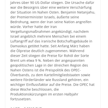
Jahres über 90 US-Dollar stiegen. Die Ursache dafür
war die Besorgnis über eine weitere Verschärfung
Großbestellungen
der Situation im Nahen Osten. Benjamin Netanjahu,
der Premierminister Israels, äußerte seine
Produkte
Bedrohung, wenn der Iran seine Nation angreifen
würde. Vorher hatte der Iran
Service
Vergeltungsmaßnahmen angekündigt, nachdem
Israel angeblich mehrere Menschen bei einem
Händler
Luftangriff auf das iranische Botschaftsgebäude in
Damaskus getötet hatte. Seit Anfang März haben
Hilfe und Kontakt
die Ölpreise deutlich zugenommen. Während
dieser Zeit stiegen die Preise für Rohöl der Sorte
Shop
Brent um etwa 9 %. Neben der angespannten
geopolitischen Lage in der ölreichen Region des
Nahen Ostens ist die Preispolitik des OPEC-
Ölverbands, zu dem Kartellmitgliedstaaten sowie
weitere Förderländer wie Russland gehören, ein
wichtiger Einflussfaktor auf die Preise. Die OPEC hat
diese Woche beschlossen, die
Produktionskürzungen im ersten Halbjahr
fortzusetzen.