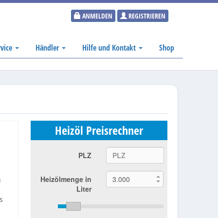
ANMELDEN
REGISTRIEREN
rvice
Händler
Hilfe und Kontakt
Shop
Heizöl Preisrechner
PLZ
Heizölmenge in
u
Liter
s