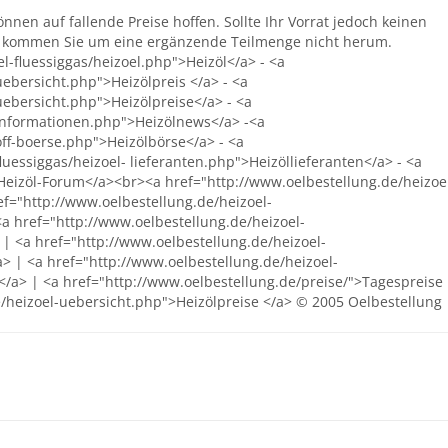
en auf fallende Preise hoffen. Sollte Ihr Vorrat jedoch keinen
so kommen Sie um eine ergänzende Teilmenge nicht herum.
l-fluessiggas/heizoel.php">Heizöl</a> - <a
ebersicht.php">Heizölpreis </a> - <a
uebersicht.php">Heizölpreise</a> - <a
-informationen.php">Heizölnews</a> -<a
ff-boerse.php">Heizölbörse</a> - <a
luessiggas/heizoel- lieferanten.php">Heizöllieferanten</a> - <a
Heizöl-Forum</a><br><a href="http://www.oelbestellung.de/heizoe
ef="http://www.oelbestellung.de/heizoel-
<a href="http://www.oelbestellung.de/heizoel-
 | <a href="http://www.oelbestellung.de/heizoel-
> | <a href="http://www.oelbestellung.de/heizoel-
</a> | <a href="http://www.oelbestellung.de/preise/">Tagespreise
e/heizoel-uebersicht.php">Heizölpreise </a> © 2005 Oelbestellung