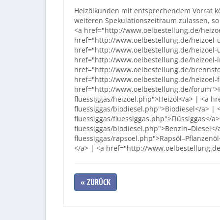
Heizölkunden mit entsprechendem Vorrat könn
weiteren Spekulationszeitraum zulassen, 
<a href="http://www.oelbestellung.de/heizoe
href="http://www.oelbestellung.de/heizoel-u
href="http://www.oelbestellung.de/heizoel-
href="http://www.oelbestellung.de/heizoel
href="http://www.oelbestellung.de/brennsto
href="http://www.oelbestellung.de/heizoel-f
href="http://www.oelbestellung.de/forum">
fluessiggas/heizoel.php">Heizöl</a> | <a hr
fluessiggas/biodiesel.php">Biodiesel</a> | 
fluessiggas/fluessiggas.php">Flüssiggas</a>
fluessiggas/biodiesel.php">Benzin–Diesel</a
fluessiggas/rapsoel.php">Rapsöl–Pflanzenöl
</a> | <a href="http://www.oelbestellung.d
« ZURÜCK