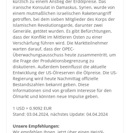
kürzlich zu einem Anstieg der Erdölpreise. Das
iranische Konsulat in Damaskus, Syrien, wurde von
Großbestellungen
einem mutmaßlichen israelischen Raketenangriff
getroffen, bei dem sieben Mitglieder des Korps der
Islamischen Revolutionsgarde, darunter zwei
Produkte
Generäle, getötet wurden. Es gibt Befürchtungen,
Service
dass der Konflikt im Mittleren Osten zu einer
Verschärfung führen wird. Die Marktteilnehmer
Händler
warten darauf, dass der OPEC-
Überwachungsausschuss heute zusammentritt, um
Hilfe und Kontakt
die Frage der Produktionsbegrenzung zu
diskutieren. Außerdem beeinflusst die aktuelle
Shop
Entwicklung der US-Ölreserven die Ölpreise. Die US-
Regierung wird heute Nachmittag offizielle
Bestandszahlen bekannt geben. Diese
Informationen sind von großem Interesse für den
Ölmarkt und könnten neue Impulse geben.
1 USD = 0.9092 EUR
Stand: 03.04.2024, nächstes Update: 04.04.2024
Unsere Empfehlungen:
Wir empfehlen Ihnen, jetzt über einen Heizöl-