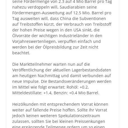
seine Fördermenge von 2.3 auf 4 Mio Barrel pro Tag
nahezu verdoppeln will, Saudiarabien seine
Großbestellungen
Fördermengen-Ausweitung auf 12.5 Mio. Barrel pro
Tag ausweiten will, dass China die Subventionen
auf Treibstoffen kürzt, der Verbrauch von Treibstoff
Produkte
der hohen Preise wegen in den USA sinkt, die
Service
Ölvorräte der wichtigen Industrieländer in den
Vorjahreswertenliegen, verpuffen einfach und
Händler
werden bei der Ölpreisbildung zur Zeit nicht
beachtet.
Hilfe und Kontakt
Die Marktteilnehmer warten nun auf die
Shop
Veröffentlichung der aktuellen Lagerbestandsdaten
am heutigen Nachmittag und damit verbunden auf
neue Impulse. Die Bestandsveränderungen werden
im Mittel wie folgt erwartet: Rohöl: +0.2,
Mitteldestillate: +1.4, Benzin: +0.4 Mio Barrel.
Heizölkunden mit entsprechendem Vorrat können
weiter auf fallende Preise hoffen. Sollte Ihr Vorrat
jedoch keinen weiteren Spekulationszeitraum
zulassen, sollten Sie bei kleinen Preissenkungen
eine ergänzende Teilmenge ordern um so einen