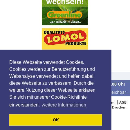
Diese Webseite verwendet Cookies.
Cookies werden zur Benutzerführung und
Webanalyse verwendet und helfen dabei,
diese Webseite zu verbessern. Durch die
Wir sind
Montag bis Freitag
in der Zeit von
9.00 bis 16.00 Uhr
weitere Nutzung dieser Webseite erklären
unter der Telefonnummer
0 39 28 / 70 37 90
für Sie erreichbar
Sie sich mit unserer Cookie-Richtlinie
© 2005-2015 Oelbestellung.de
Impressum
AGB
einverstanden.
weitere Informationen
Datenschutz
Drucken
OK