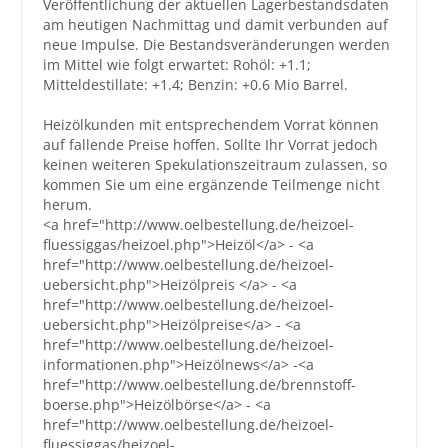
Veröffentlichung der aktuellen Lagerbestandsdaten
am heutigen Nachmittag und damit verbunden auf
Großbestellungen
neue Impulse. Die Bestandsveränderungen werden
im Mittel wie folgt erwartet: Rohöl: +1.1;
Mitteldestillate: +1.4; Benzin: +0.6 Mio Barrel.
Produkte
Service
Heizölkunden mit entsprechendem Vorrat können
auf fallende Preise hoffen. Sollte Ihr Vorrat jedoch
Händler
keinen weiteren Spekulationszeitraum zulassen, so
kommen Sie um eine ergänzende Teilmenge nicht
Hilfe und Kontakt
herum.
<a href="http://www.oelbestellung.de/heizoel-
Shop
fluessiggas/heizoel.php">Heizöl</a> - <a
href="http://www.oelbestellung.de/heizoel-
uebersicht.php">Heizölpreis </a> - <a
href="http://www.oelbestellung.de/heizoel-
uebersicht.php">Heizölpreise</a> - <a
href="http://www.oelbestellung.de/heizoel-
informationen.php">Heizölnews</a> -<a
href="http://www.oelbestellung.de/brennstoff-
boerse.php">Heizölbörse</a> - <a
href="http://www.oelbestellung.de/heizoel-
fluessiggas/heizoel-