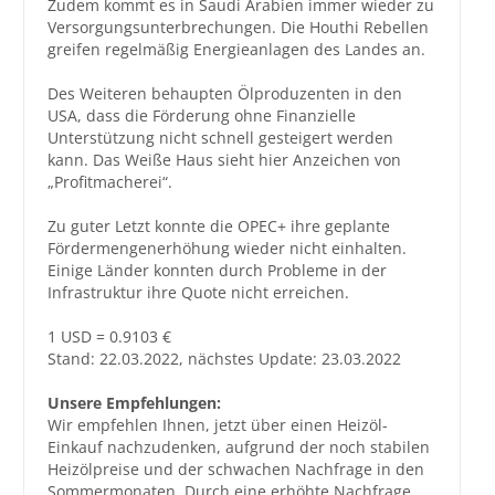
Zudem kommt es in Saudi Arabien immer wieder zu
Versorgungsunterbrechungen. Die Houthi Rebellen
Großbestellungen
greifen regelmäßig Energieanlagen des Landes an.
Des Weiteren behaupten Ölproduzenten in den
Produkte
USA, dass die Förderung ohne Finanzielle
Service
Unterstützung nicht schnell gesteigert werden
kann. Das Weiße Haus sieht hier Anzeichen von
Händler
„Profitmacherei“.
Hilfe und Kontakt
Zu guter Letzt konnte die OPEC+ ihre geplante
Fördermengenerhöhung wieder nicht einhalten.
Shop
Einige Länder konnten durch Probleme in der
Infrastruktur ihre Quote nicht erreichen.
1 USD = 0.9103 €
Stand: 22.03.2022, nächstes Update: 23.03.2022
Unsere Empfehlungen:
Wir empfehlen Ihnen, jetzt über einen Heizöl-
Einkauf nachzudenken, aufgrund der noch stabilen
Heizölpreise und der schwachen Nachfrage in den
Sommermonaten. Durch eine erhöhte Nachfrage