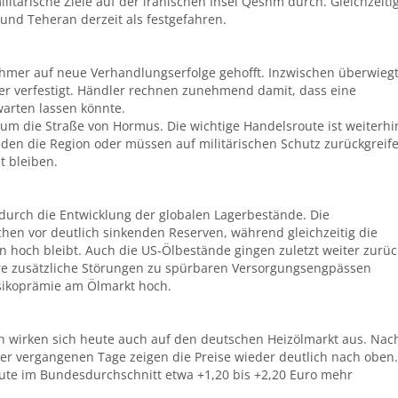
litärische Ziele auf der iranischen Insel Qeshm durch. Gleichzeiti
und Teheran derzeit als festgefahren.
hmer auf neue Verhandlungserfolge gehofft. Inzwischen überwieg
iter verfestigt. Händler rechnen zunehmend damit, dass eine
warten lassen könnte.
d um die Straße von Hormus. Die wichtige Handelsroute ist weiterhi
iden die Region oder müssen auf militärischen Schutz zurückgreif
t bleiben.
 durch die Entwicklung der globalen Lagerbestände. Die
chen vor deutlich sinkenden Reserven, während gleichzeitig die
 hoch bleibt. Auch die US-Ölbestände gingen zuletzt weiter zurüc
nere zusätzliche Störungen zu spürbaren Versorgungsengpässen
isikoprämie am Ölmarkt hoch.
n wirken sich heute auch auf den deutschen Heizölmarkt aus. Nac
r vergangenen Tage zeigen die Preise wieder deutlich nach oben.
eute im Bundesdurchschnitt etwa +1,20 bis +2,20 Euro mehr