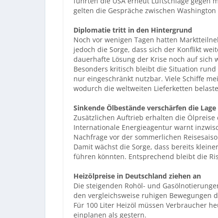
führten die USA erneut Luftschläge gegen mi
gelten die Gespräche zwischen Washington 
Diplomatie tritt in den Hintergrund
Noch vor wenigen Tagen hatten Marktteilne
jedoch die Sorge, dass sich der Konflikt we
dauerhafte Lösung der Krise noch auf sich 
Besonders kritisch bleibt die Situation run
nur eingeschränkt nutzbar. Viele Schiffe me
wodurch die weltweiten Lieferketten belaste
Sinkende Ölbestände verschärfen die Lage
Zusätzlichen Auftrieb erhalten die Ölpreise
Internationale Energieagentur warnt inzwis
Nachfrage vor der sommerlichen Reisesaison
Damit wächst die Sorge, dass bereits klei
führen könnten. Entsprechend bleibt die R
Heizölpreise in Deutschland ziehen an
Die steigenden Rohöl- und Gasölnotierunge
den vergleichsweise ruhigen Bewegungen de
Für 100 Liter Heizöl müssen Verbraucher h
einplanen als gestern.