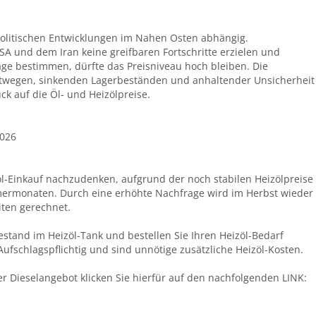
politischen Entwicklungen im Nahen Osten abhängig.
A und dem Iran keine greifbaren Fortschritte erzielen und
lage bestimmen, dürfte das Preisniveau hoch bleiben. Die
twegen, sinkenden Lagerbeständen und anhaltender Unsicherheit
ck auf die Öl- und Heizölpreise.
2026
öl-Einkauf nachzudenken, aufgrund der noch stabilen Heizölpreise
rmonaten. Durch eine erhöhte Nachfrage wird im Herbst wieder
iten gerechnet.
estand im Heizöl-Tank und bestellen Sie Ihren Heizöl-Bedarf
 Aufschlagspflichtig und sind unnötige zusätzliche Heizöl-Kosten.
der Dieselangebot klicken Sie hierfür auf den nachfolgenden LINK: