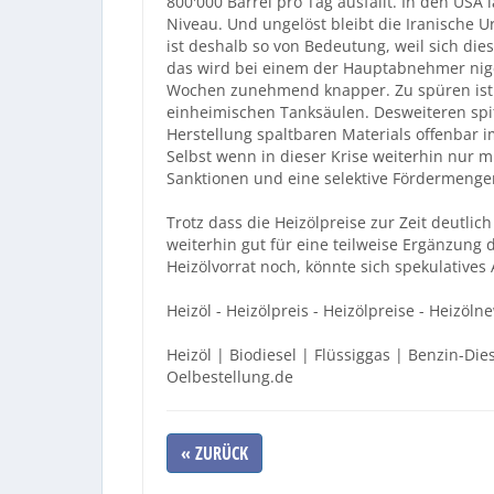
800'000 Barrel pro Tag ausfällt. In den US
Niveau. Und ungelöst bleibt die Iranische 
ist deshalb so von Bedeutung, weil sich die
das wird bei einem der Hauptabnehmer nige
Wochen zunehmend knapper. Zu spüren ist 
einheimischen Tanksäulen. Desweiteren spitzt
Herstellung spaltbaren Materials offenbar 
Selbst wenn in dieser Krise weiterhin nur m
Sanktionen und eine selektive Fördermengen-
Trotz dass die Heizölpreise zur Zeit deutlich
weiterhin gut für eine teilweise Ergänzung 
Heizölvorrat noch, könnte sich spekulatives
Heizöl - Heizölpreis - Heizölpreise - Heizöln
Heizöl | Biodiesel | Flüssiggas | Benzin-Die
Oelbestellung.de
« ZURÜCK