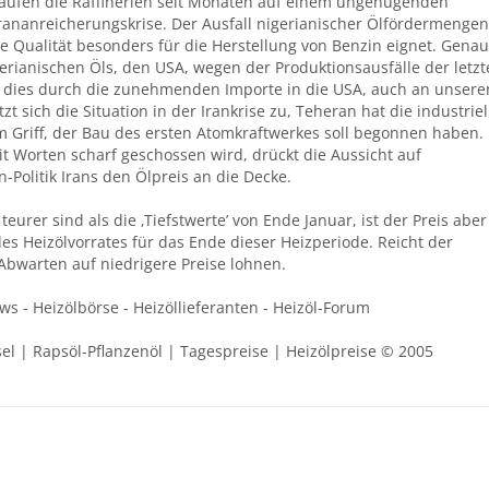
A laufen die Raffinerien seit Monaten auf einem ungenügenden
Urananreicherungskrise. Der Ausfall nigerianischer Ölfördermengen
se Qualität besonders für die Herstellung von Benzin eignet. Genau
rianischen Öls, den USA, wegen der Produktionsausfälle der letzt
dies durch die zunehmenden Importe in die USA, auch an unsere
 sich die Situation in der Irankrise zu, Teheran hat die industriel
im Griff, der Bau des ersten Atomkraftwerkes soll begonnen haben.
it Worten scharf geschossen wird, drückt die Aussicht auf
Politik Irans den Ölpreis an die Decke.
 teurer sind als die ‚Tiefstwerte’ von Ende Januar, ist der Preis aber
des Heizölvorrates für das Ende dieser Heizperiode. Reicht der
 Abwarten auf niedrigere Preise lohnen.
ews - Heizölbörse - Heizöllieferanten - Heizöl-Forum
sel | Rapsöl-Pflanzenöl | Tagespreise | Heizölpreise © 2005