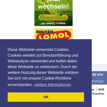
Diese Webseite verwendet Cookies.
Cookies werden zur Benutzerführung und
Webanalyse verwendet und helfen dabei,
diese Webseite zu verbessern. Durch die
weitere Nutzung dieser Webseite erklären
Wir sind
Montag bis Freitag
in der Zeit von
9.00 bis 16.00 Uhr
Sie sich mit unserer Cookie-Richtlinie
unter der Telefonnummer
0 39 28 / 70 37 90
für Sie erreichbar
einverstanden.
weitere Informationen
© 2005-2015 Oelbestellung.de
Impressum
AGB
Datenschutz
Drucken
OK