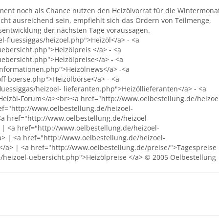
ment noch als Chance nutzen den Heizölvorrat für die Wintermona
 nicht ausreichend sein, empfiehlt sich das Ordern von Teilmenge,
sentwicklung der nächsten Tage voraussagen.
l-fluessiggas/heizoel.php">Heizöl</a> - <a
ebersicht.php">Heizölpreis </a> - <a
uebersicht.php">Heizölpreise</a> - <a
-informationen.php">Heizölnews</a> -<a
ff-boerse.php">Heizölbörse</a> - <a
luessiggas/heizoel- lieferanten.php">Heizöllieferanten</a> - <a
Heizöl-Forum</a><br><a href="http://www.oelbestellung.de/heizoe
ef="http://www.oelbestellung.de/heizoel-
<a href="http://www.oelbestellung.de/heizoel-
 | <a href="http://www.oelbestellung.de/heizoel-
> | <a href="http://www.oelbestellung.de/heizoel-
</a> | <a href="http://www.oelbestellung.de/preise/">Tagespreise
e/heizoel-uebersicht.php">Heizölpreise </a> © 2005 Oelbestellung