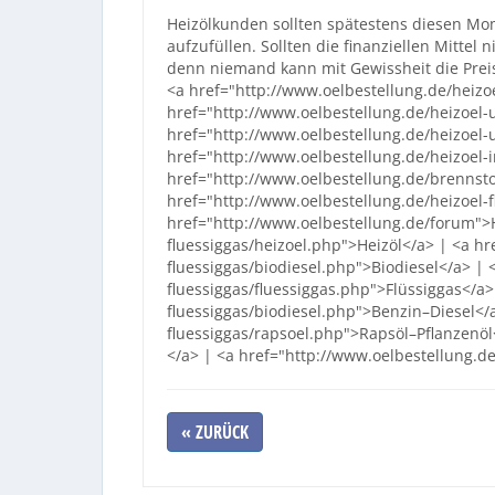
Heizölkunden sollten spätestens diesen Mo
aufzufüllen. Sollten die finanziellen Mittel
denn niemand kann mit Gewissheit die Prei
<a href="http://www.oelbestellung.de/heizoe
href="http://www.oelbestellung.de/heizoel-u
href="http://www.oelbestellung.de/heizoel-
href="http://www.oelbestellung.de/heizoel
href="http://www.oelbestellung.de/brennsto
href="http://www.oelbestellung.de/heizoel-f
href="http://www.oelbestellung.de/forum">
fluessiggas/heizoel.php">Heizöl</a> | <a hr
fluessiggas/biodiesel.php">Biodiesel</a> | 
fluessiggas/fluessiggas.php">Flüssiggas</a>
fluessiggas/biodiesel.php">Benzin–Diesel</a
fluessiggas/rapsoel.php">Rapsöl–Pflanzenöl
</a> | <a href="http://www.oelbestellung.d
« ZURÜCK