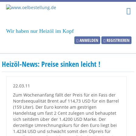
Wir haben nur Heizöl im Kopf
ANMELDEN
REGISTRIEREN
Heizölpreise
Heizöl-News: Preise sinken leicht !
Aktueller Heizölpreis
PLZ:
22.03.11
Zum Wochenanfang fällt der Preis für ein Fass der
Nordseequalität Brent auf 114,73 USD für ein Barrel
(159 Liter). Der Euro konnte am gestrigen
Marktinformationen
Handelstag um fast 2 Cent zulegen und behauptet
sich seitdem über der 1.4200 USD Marke. Der
derzeitige Umrechnungskurs für den Euro liegt bei
Wunschpreis Benachrichtigung
1.4234 USD und schwächt somit den Ölpreis für