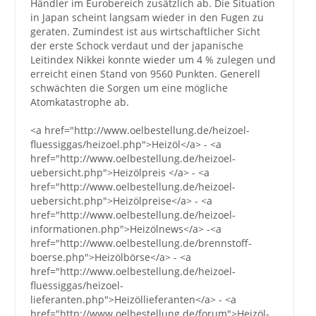
Händler im Eurobereich zusätzlich ab. Die Situation
in Japan scheint langsam wieder in den Fugen zu
Großbestellungen
geraten. Zumindest ist aus wirtschaftlicher Sicht
der erste Schock verdaut und der japanische
Leitindex Nikkei konnte wieder um 4 % zulegen und
Produkte
erreicht einen Stand von 9560 Punkten. Generell
Service
schwächten die Sorgen um eine mögliche
Atomkatastrophe ab.
Händler
<a href="http://www.oelbestellung.de/heizoel-
Hilfe und Kontakt
fluessiggas/heizoel.php">Heizöl</a> - <a
href="http://www.oelbestellung.de/heizoel-
Shop
uebersicht.php">Heizölpreis </a> - <a
href="http://www.oelbestellung.de/heizoel-
uebersicht.php">Heizölpreise</a> - <a
href="http://www.oelbestellung.de/heizoel-
informationen.php">Heizölnews</a> -<a
href="http://www.oelbestellung.de/brennstoff-
boerse.php">Heizölbörse</a> - <a
href="http://www.oelbestellung.de/heizoel-
fluessiggas/heizoel-
lieferanten.php">Heizöllieferanten</a> - <a
href="http://www.oelbestellung.de/forum">Heizöl-