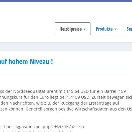
Heizölpreise
Produkte
Se
 auf hohem Niveau !
s der Nordseequalität Brent mit 115,64 USD für ein Barrel (159
echnungskurs für den Euro liegt bei 1.4159 USD. Zurzeit bewegen sic
enden Nachrichten, wie z.B. der Rückgang der Erstanträge auf
etzen können. Generell sorgen positive Wirtschaftsdaten aus den U
l-fluessiggas/heizoel.php">Heizöl</a> - <a