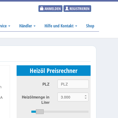
ANMELDEN
REGISTRIEREN
rvice
Händler
Hilfe und Kontakt
Shop
Heizöl Preisrechner
PLZ
h
Heizölmenge in
SA
Liter