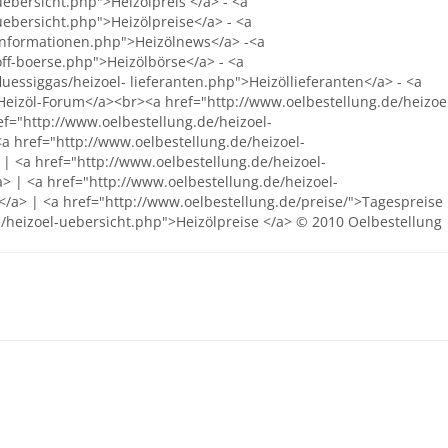
ebersicht.php">Heizölpreis </a> - <a
uebersicht.php">Heizölpreise</a> - <a
-informationen.php">Heizölnews</a> -<a
ff-boerse.php">Heizölbörse</a> - <a
luessiggas/heizoel- lieferanten.php">Heizöllieferanten</a> - <a
Heizöl-Forum</a><br><a href="http://www.oelbestellung.de/heizoe
ef="http://www.oelbestellung.de/heizoel-
<a href="http://www.oelbestellung.de/heizoel-
 | <a href="http://www.oelbestellung.de/heizoel-
> | <a href="http://www.oelbestellung.de/heizoel-
</a> | <a href="http://www.oelbestellung.de/preise/">Tagespreise
e/heizoel-uebersicht.php">Heizölpreise </a> © 2010 Oelbestellung