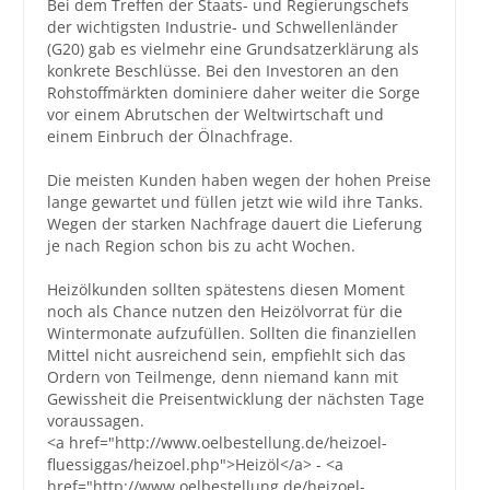
Bei dem Treffen der Staats- und Regierungschefs
der wichtigsten Industrie- und Schwellenländer
Großbestellungen
(G20) gab es vielmehr eine Grundsatzerklärung als
konkrete Beschlüsse. Bei den Investoren an den
Rohstoffmärkten dominiere daher weiter die Sorge
Produkte
vor einem Abrutschen der Weltwirtschaft und
Service
einem Einbruch der Ölnachfrage.
Händler
Die meisten Kunden haben wegen der hohen Preise
lange gewartet und füllen jetzt wie wild ihre Tanks.
Hilfe und Kontakt
Wegen der starken Nachfrage dauert die Lieferung
je nach Region schon bis zu acht Wochen.
Shop
Heizölkunden sollten spätestens diesen Moment
noch als Chance nutzen den Heizölvorrat für die
Wintermonate aufzufüllen. Sollten die finanziellen
Mittel nicht ausreichend sein, empfiehlt sich das
Ordern von Teilmenge, denn niemand kann mit
Gewissheit die Preisentwicklung der nächsten Tage
voraussagen.
<a href="http://www.oelbestellung.de/heizoel-
fluessiggas/heizoel.php">Heizöl</a> - <a
href="http://www.oelbestellung.de/heizoel-