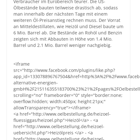
Verbraucher im Eurobereich teurer. Die US-
Ölbestände bauten teilweise drastisch ab, sodass
Großbestellungen
man innerhalb der nächsten Tage mit einem
weiteren Öl-Preisanstieg rechnen muss. Der Vorrat
an Mitteldestillaten, wie Heizöl und Diesel baute um
Produkte
6 Mio. Barrel ab. Die Bestände an Rohöl und Benzin
Service
zeigten sich mit Abbauten in Höhe von 1.4 Mio.
Barrel und 2.1 Mio. Barrel weniger nachgiebig.
Händler
Hilfe und Kontakt
<iframe
src="http://www.facebook.com/plugins/like.php?
Shop
app_id=133078896767504&href=http%3A%2F%2Fwww.faceb
alternative-energien-
gmbH%2F215116355183700%23%21%2Fpages%2FOelbestellung
scrolling="no" frameborder="0" style="border:none;
overflow:hidden; width:450px; height:21px;"
allowTransparency="true"></iframe>
<a href="http://www.oelbestellung.de/heizoel-
fluessiggas/heizoel.php">Heizöl</a> - <a
href="http://www.oelbestellung.de/heizoel-
uebersicht.php">Heizölpreis </a> - <a
href="http://www.oelbestellung.de/heizoel-