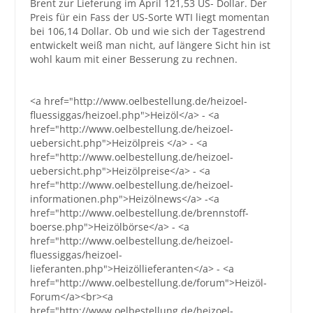
Brent zur Lieferung im April 121,53 US- Dollar. Der
Preis für ein Fass der US-Sorte WTI liegt momentan
Großbestellungen
bei 106,14 Dollar. Ob und wie sich der Tagestrend
entwickelt weiß man nicht, auf längere Sicht hin ist
wohl kaum mit einer Besserung zu rechnen.
Produkte
Service
<a href="http://www.oelbestellung.de/heizoel-
Händler
fluessiggas/heizoel.php">Heizöl</a> - <a
href="http://www.oelbestellung.de/heizoel-
Hilfe und Kontakt
uebersicht.php">Heizölpreis </a> - <a
href="http://www.oelbestellung.de/heizoel-
Shop
uebersicht.php">Heizölpreise</a> - <a
href="http://www.oelbestellung.de/heizoel-
informationen.php">Heizölnews</a> -<a
href="http://www.oelbestellung.de/brennstoff-
boerse.php">Heizölbörse</a> - <a
href="http://www.oelbestellung.de/heizoel-
fluessiggas/heizoel-
lieferanten.php">Heizöllieferanten</a> - <a
href="http://www.oelbestellung.de/forum">Heizöl-
Forum</a><br><a
href="http://www.oelbestellung.de/heizoel-