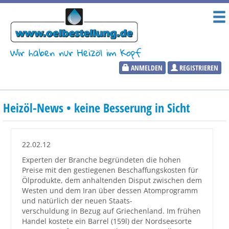
Wir haben nur Heizöl im Kopf
ANMELDEN
REGISTRIEREN
Heizölpreise
Heizöl-News • keine Besserung in Sicht
Aktueller Heizölpreis
PLZ:
22.02.12
Experten der Branche begründeten die hohen
Preise mit den gestiegenen Beschaffungskosten für
Ölprodukte, dem anhaltenden Disput zwischen dem
Marktinformationen
Westen und dem Iran über dessen Atomprogramm
und natürlich der neuen Staats-
verschuldung in Bezug auf Griechenland. Im frühen
Wunschpreis Benachrichtigung
Handel kostete ein Barrel (159l) der Nordseesorte