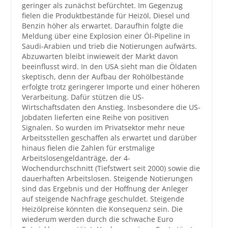
geringer als zunächst befürchtet. Im Gegenzug
fielen die Produktbestände für Heizöl, Diesel und
Großbestellungen
Benzin höher als erwartet. Daraufhin folgte die
Meldung über eine Explosion einer Öl-Pipeline in
Produkte
Saudi-Arabien und trieb die Notierungen aufwärts.
Abzuwarten bleibt inwieweit der Markt davon
Service
beeinflusst wird. In den USA sieht man die Öldaten
skeptisch, denn der Aufbau der Rohölbestände
Händler
erfolgte trotz geringerer Importe und einer höheren
Verarbeitung. Dafür stützen die US-
Hilfe und Kontakt
Wirtschaftsdaten den Anstieg. Insbesondere die US-
Jobdaten lieferten eine Reihe von positiven
Shop
Signalen. So wurden im Privatsektor mehr neue
Arbeitsstellen geschaffen als erwartet und darüber
hinaus fielen die Zahlen für erstmalige
Arbeitslosengeldanträge, der 4-
Wochendurchschnitt (Tiefstwert seit 2000) sowie die
dauerhaften Arbeitslosen. Steigende Notierungen
sind das Ergebnis und der Hoffnung der Anleger
auf steigende Nachfrage geschuldet. Steigende
Heizölpreise könnten die Konsequenz sein. Die
wiederum werden durch die schwache Euro