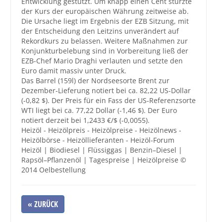
Entwicklung gestützt. Um knapp einen Cent stürzte
der Kurs der europäischen Währung zeitweise ab.
Die Ursache liegt im Ergebnis der EZB Sitzung, mit
der Entscheidung den Leitzins unverändert auf
Rekordkurs zu belassen. Weitere Maßnahmen zur
Konjunkturbelebung sind in Vorbereitung ließ der
EZB-Chef Mario Draghi verlauten und setzte den
Euro damit massiv unter Druck.
Das Barrel (159l) der Nordseesorte Brent zur
Dezember-Lieferung notiert bei ca. 82,22 US-Dollar
(-0,82 $). Der Preis für ein Fass der US-Referenzsorte
WTI liegt bei ca. 77,22 Dollar (-1,46 $). Der Euro
notiert derzeit bei 1,2433 €/$ (-0,0055).
Heizöl - Heizölpreis - Heizölpreise - Heizölnews -
Heizölbörse - Heizöllieferanten - Heizöl-Forum
Heizöl | Biodiesel | Flüssiggas | Benzin–Diesel |
Rapsöl–Pflanzenöl | Tagespreise | Heizölpreise ©
2014 Oelbestellung
« ZURÜCK