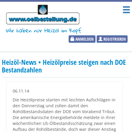
Wir haben nur Heizöl im Kopf
ANMELDEN
REGISTRIEREN
Heizölpreise
Heizöl-News • Heizölpreise steigen nach DOE
Aktueller Heizölpreis
Bestandzahlen
PLZ:
06.11.14
Die Heizölpreise starten mit leichten Aufschlägen in
den Donnerstag und zollen damit den
Marktinformationen
Rohölbestandsdaten der DOE vom Vorabend Tribut.
Die amerikanische Energiebehörde meldete in ihrer
wöchentlichen US-Ölbestandsschätzung zwar einen
Wunschpreis Benachrichtigung
Aufbau der Rohölbestände, doch war dieser Anstieg