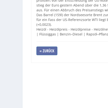
profitiert von der Entscheidung der US-Note
stieg der Euro gestern Abend über die 1,36
aus. Für einen Abbruch des Preisanstiegs wi
Das Barrel (159l) der Nordseesorte Brent zur
für ein Fass der US-Referenzsorte WTI liegt b
(+0,0023).
Heizöl - Heizölpreis - Heizölpreise - Heizöln
| Flüssiggas | Benzin–Diesel | Rapsöl–Pflan
« ZURÜCK