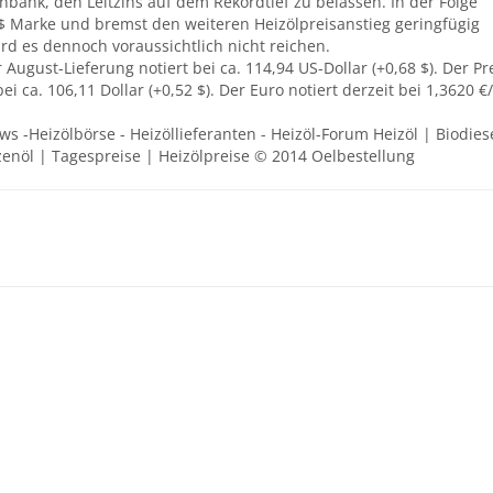
nbank, den Leitzins auf dem Rekordtief zu belassen. In der Folge
 $ Marke und bremst den weiteren Heizölpreisanstieg geringfügig
rd es dennoch voraussichtlich nicht reichen.
 August-Lieferung notiert bei ca. 114,94 US-Dollar (+0,68 $). Der Pr
ei ca. 106,11 Dollar (+0,52 $). Der Euro notiert derzeit bei 1,3620 €
ews -Heizölbörse - Heizöllieferanten - Heizöl-Forum Heizöl | Biodies
zenöl | Tagespreise | Heizölpreise © 2014 Oelbestellung