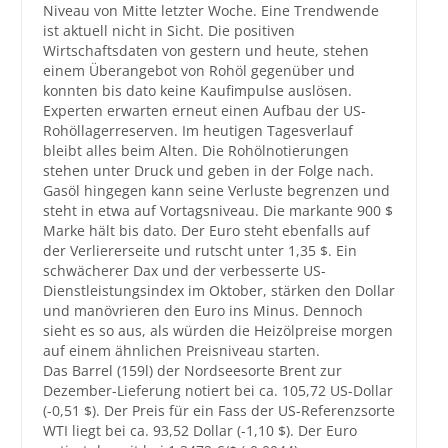
Niveau von Mitte letzter Woche. Eine Trendwende
ist aktuell nicht in Sicht. Die positiven
Großbestellungen
Wirtschaftsdaten von gestern und heute, stehen
einem Überangebot von Rohöl gegenüber und
Produkte
konnten bis dato keine Kaufimpulse auslösen.
Experten erwarten erneut einen Aufbau der US-
Service
Rohöllagerreserven. Im heutigen Tagesverlauf
bleibt alles beim Alten. Die Rohölnotierungen
Händler
stehen unter Druck und geben in der Folge nach.
Gasöl hingegen kann seine Verluste begrenzen und
Hilfe und Kontakt
steht in etwa auf Vortagsniveau. Die markante 900 $
Marke hält bis dato. Der Euro steht ebenfalls auf
Shop
der Verliererseite und rutscht unter 1,35 $. Ein
schwächerer Dax und der verbesserte US-
Dienstleistungsindex im Oktober, stärken den Dollar
und manövrieren den Euro ins Minus. Dennoch
sieht es so aus, als würden die Heizölpreise morgen
auf einem ähnlichen Preisniveau starten.
Das Barrel (159l) der Nordseesorte Brent zur
Dezember-Lieferung notiert bei ca. 105,72 US-Dollar
(-0,51 $). Der Preis für ein Fass der US-Referenzsorte
WTI liegt bei ca. 93,52 Dollar (-1,10 $). Der Euro