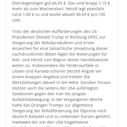
Dienstagmorgen gut 66,93 €. Das sind knapp 1,10 €
mehr als zum Wochenstart. Heizöl legt ebenfalls
Großbestellungen
rund 1,00 € zu und kostet aktuell 49,69 € pro 100
Liter.
Produkte
Trotz der deutlichen Aufforderungen des US-
Service
Präsidenten Donald Trump in Richtung OPEC zur
Steigerung der Rohölproduktion und erster
Händler
Anzeichen für eine tatsächliche Umsetzung dieser
nachdrücklichen Bitten legen die Notierungen für
Hilfe und Kontakt
Roh- und Heizöl zum Beginn dieser Handelswoche
weiter zu. Insbesondere die Förderausfälle in
Shop
Libyen und Kanada schüren derzeit Ängste vor
einem knappen Angebot und treiben die
Wertstellungen aktuell in die Höhe. Darüber hinaus
stützen auch die seitens der USA auferlegten
Sanktionen gegen den Iran die jüngste
Aufwärtsbewegung. In der vergangenen Woche
hatte das Drängen Trumps zur allgemeine
Steigerung der Rohölförderung die Ölpreise noch
deutlich belastet und zu sinkenden Kursen geführt.
Inwieweit der von den USA losgetretene