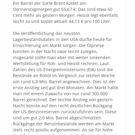
Ein Barrel der Sorte Brent kostet am
Donnerstagmorgen gut 55,67 €. Das sind etwa 60
Großbestellungen
Cent mehr als gestern Morgen. Heizöl legt ebenfalls
leicht zu und kostet aktuell 44,13 € pro 100 Liter.
Produkte
Die Veröffentlichung der neusten
Service
Lagerbestandsdaten in den USA dürfte heute für
Ernüchterung am Markt sorgen. Die Ölpreise
Händler
konnten in der Nacht zwar leicht zulegen,
insgesamt sollte man aber mit weiter sinkenden
Hilfe und Kontakt
Wertstellung für Roh- und Heizöl rechnen. Laut
Zahlen des US-Energieministeriums (EIA) sind die
Shop
Bestände an Rohöl im Vergleich zur letzten Woche
um rund 6,8 Mio. Barrel angewachsen. Dies ist der
erste Anstieg seit gut drei Monaten. Am Markt hatte
man mit einem Zuwachs von nur rund 300.000
Barrel gerechnet. Der leichte Anstieg von gestern
Nacht könnte auf den recht deutlichen Rückgang
der US-Benzinreserven zurückzuführen sein. Diese
sind um gut 2,0 Mio. Barrel abgeschmolzen.
Rückgänge der Benzinbestände werden am Markt
stets recht positiv aufgenommen, da sie für hohe