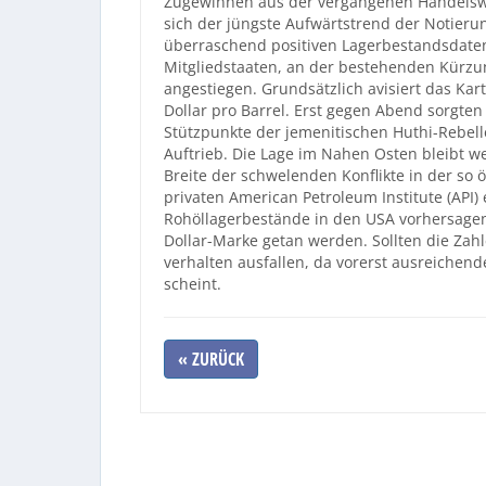
Zugewinnen aus der vergangenen Handelswo
sich der jüngste Aufwärtstrend der Notieru
überraschend positiven Lagerbestandsdaten
Mitgliedstaaten, an der bestehenden Kürzun
angestiegen. Grundsätzlich avisiert das Kar
Dollar pro Barrel. Erst gegen Abend sorgte
Stützpunkte der jemenitischen Huthi-Rebell
Auftrieb. Die Lage im Nahen Osten bleibt we
Breite der schwelenden Konflikte in der so
privaten American Petroleum Institute (API) 
Rohöllagerbestände in den USA vorhersagen,
Dollar-Marke getan werden. Sollten die Zah
verhalten ausfallen, da vorerst ausreiche
scheint.
« ZURÜCK