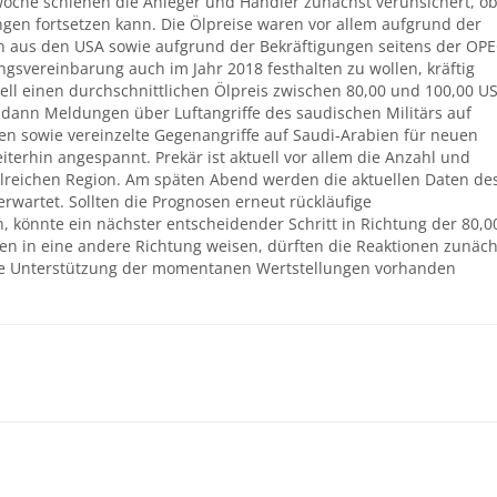
che schienen die Anleger und Händler zunächst verunsichert, o
ngen fortsetzen kann. Die Ölpreise waren vor allem aufgrund der
 aus den USA sowie aufgrund der Bekräftigungen seitens der OPE
gsvereinbarung auch im Jahr 2018 festhalten zu wollen, kräftig
tell einen durchschnittlichen Ölpreis zwischen 80,00 und 100,00 US
n dann Meldungen über Luftangriffe des saudischen Militärs auf
en sowie vereinzelte Gegenangriffe auf Saudi-Arabien für neuen
iterhin angespannt. Prekär ist aktuell vor allem die Anzahl und
 ölreichen Region. Am späten Abend werden die aktuellen Daten de
erwartet. Sollten die Prognosen erneut rückläufige
 könnte ein nächster entscheidender Schritt in Richtung der 80,0
len in eine andere Richtung weisen, dürften die Reaktionen zunäch
nde Unterstützung der momentanen Wertstellungen vorhanden