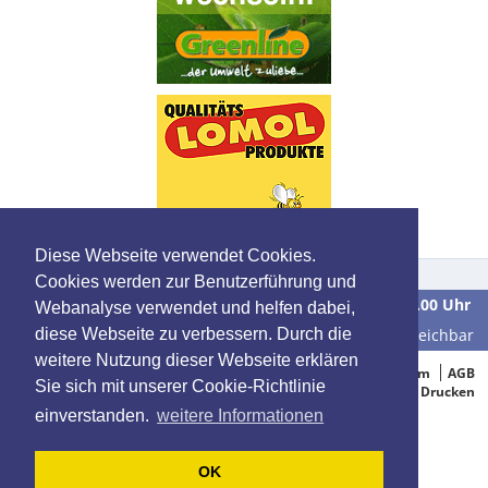
Diese Webseite verwendet Cookies.
Cookies werden zur Benutzerführung und
Wir sind
Montag bis Freitag
in der Zeit von
9.00 bis 16.00 Uhr
Webanalyse verwendet und helfen dabei,
unter der Telefonnummer
0 39 28 / 70 37 90
für Sie erreichbar
diese Webseite zu verbessern. Durch die
weitere Nutzung dieser Webseite erklären
© 2005-2015 Oelbestellung.de
Impressum
AGB
Sie sich mit unserer Cookie-Richtlinie
Datenschutz
Drucken
einverstanden.
weitere Informationen
OK