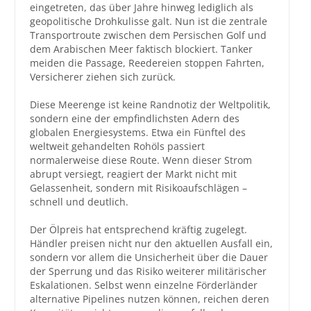
eingetreten, das über Jahre hinweg lediglich als
geopolitische Drohkulisse galt. Nun ist die zentrale
Großbestellungen
Transportroute zwischen dem Persischen Golf und
dem Arabischen Meer faktisch blockiert. Tanker
Produkte
meiden die Passage, Reedereien stoppen Fahrten,
Versicherer ziehen sich zurück.
Service
Diese Meerenge ist keine Randnotiz der Weltpolitik,
Händler
sondern eine der empfindlichsten Adern des
globalen Energiesystems. Etwa ein Fünftel des
Hilfe und Kontakt
weltweit gehandelten Rohöls passiert
normalerweise diese Route. Wenn dieser Strom
Shop
abrupt versiegt, reagiert der Markt nicht mit
Gelassenheit, sondern mit Risikoaufschlägen –
schnell und deutlich.
Der Ölpreis hat entsprechend kräftig zugelegt.
Händler preisen nicht nur den aktuellen Ausfall ein,
sondern vor allem die Unsicherheit über die Dauer
der Sperrung und das Risiko weiterer militärischer
Eskalationen. Selbst wenn einzelne Förderländer
alternative Pipelines nutzen können, reichen deren