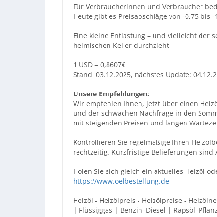
Für Verbraucherinnen und Verbraucher bed
Heute gibt es Preisabschläge von -0,75 bis -1
Eine kleine Entlastung – und vielleicht der 
heimischen Keller durchzieht.
1 USD = 0,8607€
Stand: 03.12.2025, nächstes Update: 04.12.
Unsere Empfehlungen:
Wir empfehlen Ihnen, jetzt über einen Heiz
und der schwachen Nachfrage in den Somme
mit steigenden Preisen und langen Warteze
Kontrollieren Sie regelmäßige Ihren Heizölb
rechtzeitig. Kurzfristige Belieferungen sind
Holen Sie sich gleich ein aktuelles Heizöl o
https://www.oelbestellung.de
Heizöl - Heizölpreis - Heizölpreise - Heizöln
| Flüssiggas | Benzin–Diesel | Rapsöl–Pflan