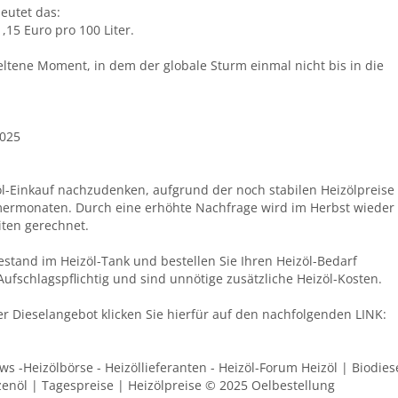
eutet das:
,15 Euro pro 100 Liter.
seltene Moment, in dem der globale Sturm einmal nicht bis in die
2025
öl-Einkauf nachzudenken, aufgrund der noch stabilen Heizölpreise
rmonaten. Durch eine erhöhte Nachfrage wird im Herbst wieder
iten gerechnet.
estand im Heizöl-Tank und bestellen Sie Ihren Heizöl-Bedarf
 Aufschlagspflichtig und sind unnötige zusätzliche Heizöl-Kosten.
der Dieselangebot klicken Sie hierfür auf den nachfolgenden LINK:
ews -Heizölbörse - Heizöllieferanten - Heizöl-Forum Heizöl | Biodies
zenöl | Tagespreise | Heizölpreise © 2025 Oelbestellung