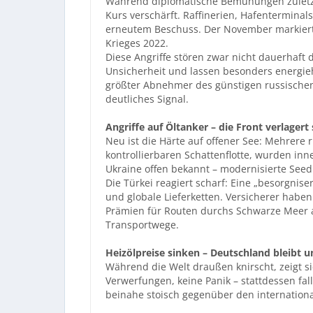
Während diplomatische Bemühungen zuletzt e
Kurs verschärft. Raffinerien, Hafenterminals
erneutem Beschuss. Der November markiert 
Krieges 2022.
Diese Angriffe stören zwar nicht dauerhaft 
Unsicherheit und lassen besonders energieh
größter Abnehmer des günstigen russischen Öl
deutliches Signal.
Angriffe auf Öltanker – die Front verlagert
Neu ist die Härte auf offener See: Mehrere 
kontrollierbaren Schattenflotte, wurden inne
Ukraine offen bekannt – modernisierte Seed
Die Türkei reagiert scharf: Eine „besorgnis
und globale Lieferketten. Versicherer haben
Prämien für Routen durchs Schwarze Meer a
Transportwege.
Heizölpreise sinken – Deutschland bleibt 
Während die Welt draußen knirscht, zeigt s
Verwerfungen, keine Panik – stattdessen fall
beinahe stoisch gegenüber den internationa