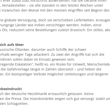
her Staub statt Fortschritt aufwirbelten, hat die Ukraine ihren
, Verladestellen – sie alle standen in den letzten Wochen unter
inzwischen den Monat mit den meisten Angriffen seit Beginn des
die globale Versorgung, doch sie verschieben Lieferketten, erzeuge
ungrige Länder wie Indien vorsichtiger werden. Indien, einst
s, reduziert seine Bestellungen zuletzt drastisch. Ein stilles, ab
 sich aufs Meer
russische Öltanker, darunter auch Schiffe der schwer
rhalb weniger Tage attackiert. Zu zwei der Angriffe hat sich die
rohnen sollen dabei im Einsatz gewesen sein.
erregende Eskalation“, heißt es, ein Risiko für Umwelt, Menschenle
 die Gefahrenlage längst in Zahlen übersetzt – und heben die
n. Ein kostspieliger Vorbote möglicher Umleitungen und längerer
unbeeindruckt
ich der deutsche Heizölmarkt erstaunlich gelassen. Keine
en die Preise. Die Inlandsmärkte zeigen sich gut versorgt, stabil u
len Schlagzeilen.